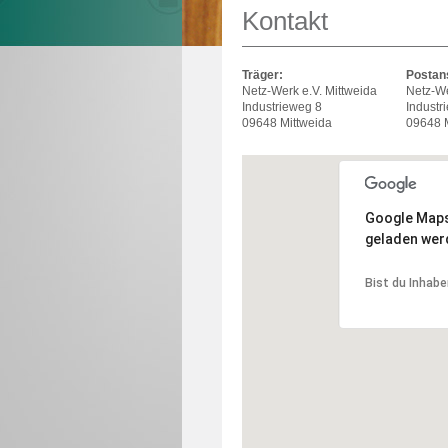
Kontakt
Träger:
Postans
Netz-Werk e.V. Mittweida
Netz-We
Industrieweg 8
Industr
09648 Mittweida
09648 M
Google Maps 
geladen wer
Bist du Inhabe