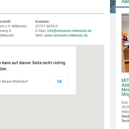
Ak
chrift:
Kontakt:
rk e.V. Mittweida
03727 9978-0
ieweg 8
E-Mail:
info@netzwerk-mittweida.de
ittweida
Web:
www.netzwerk-mittweida.de
kann auf dieser Seite nicht richtig
den.
MIT
Ok
r dieser Website?
Akt
Men
Mög
Das
30.0
Akt
Sta
Tech