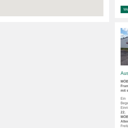
We
Aus
MÖBE
Fran
mit 
Ein
Be
Einr
22.
MÖB
Alte
Fre