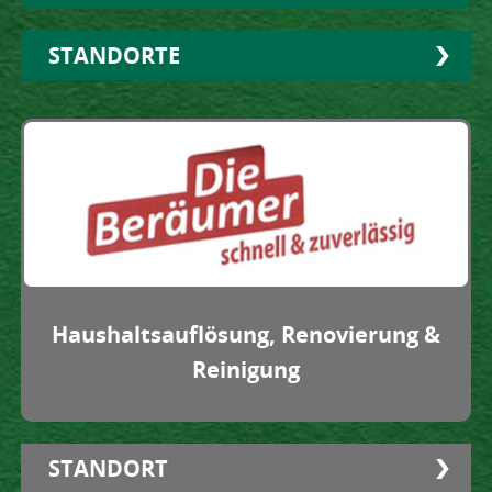
STANDORTE
CHEMNITZ
Altchemnitzer Str. 15 - 17
09120 Chemnitz
chemnitz@netzwerk-mittweida.de
Tel.
0371 23615051
Öffnungszeiten:
montags-freitags 09.00 - 18.00 Uhr
Haushalts­auflösung, Renovierung &
FRANKENBERG
Reinigung
MITTWEIDA
FREIBERG
STANDORT
DÖBELN