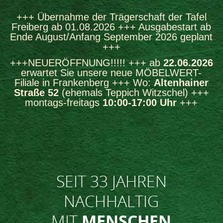
+++ Übernahme der Trägerschaft der Tafel
Freiberg ab 01.08.2026 +++ Ausgabestart ab
Ende August/Anfang September 2026 geplant
+++
+++NEUERÖFFNUNG!!!!! +++ ab
22.06.2026
erwartet Sie unsere neue MÖBELWERT-
Filiale in Frankenberg +++ Wo:
Altenhainer
Straße 52
(ehemals Teppich Witzschel) +++
montags-freitags
10:00-17:00 Uhr
+++
SEIT 33 JAHREN
NACHHALTIG
MIT
MENSCHEN