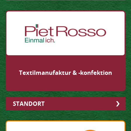
Altchemnitzer Str. 15 - 17
09120 Chemnitz
Tel.
0371 23615050
beraeumer@netzwerk-mittweida.de
Textil­manu­faktur &
-konfektion
STANDORT
Industrieweg 8
09648 Mittweida