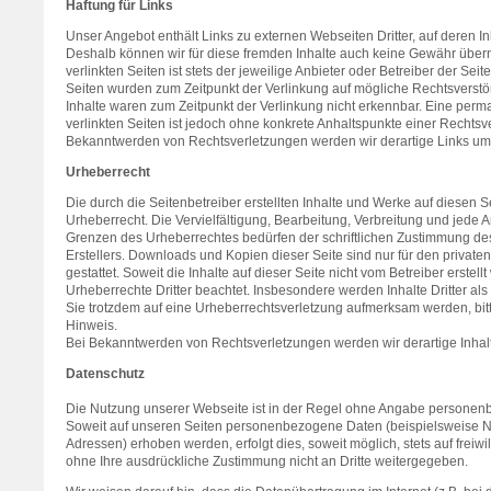
Haftung für Links
Unser Angebot enthält Links zu externen Webseiten Dritter, auf deren In
Deshalb können wir für diese fremden Inhalte auch keine Gewähr übern
verlinkten Seiten ist stets der jeweilige Anbieter oder Betreiber der Seit
Seiten wurden zum Zeitpunkt der Verlinkung auf mögliche Rechtsverstö
Inhalte waren zum Zeitpunkt der Verlinkung nicht erkennbar. Eine perma
verlinkten Seiten ist jedoch ohne konkrete Anhaltspunkte einer Rechtsv
Bekanntwerden von Rechtsverletzungen werden wir derartige Links u
Urheberrecht
Die durch die Seitenbetreiber erstellten Inhalte und Werke auf diesen 
Urheberrecht. Die Vervielfältigung, Bearbeitung, Verbreitung und jede 
Grenzen des Urheberrechtes bedürfen der schriftlichen Zustimmung des
Erstellers. Downloads und Kopien dieser Seite sind nur für den privat
gestattet. Soweit die Inhalte auf dieser Seite nicht vom Betreiber erstel
Urheberrechte Dritter beachtet. Insbesondere werden Inhalte Dritter al
Sie trotzdem auf eine Urheberrechtsverletzung aufmerksam werden, bi
Hinweis.
Bei Bekanntwerden von Rechtsverletzungen werden wir derartige Inha
Datenschutz
Die Nutzung unserer Webseite ist in der Regel ohne Angabe personen
Soweit auf unseren Seiten personenbezogene Daten (beispielsweise Na
Adressen) erhoben werden, erfolgt dies, soweit möglich, stets auf freiw
ohne Ihre ausdrückliche Zustimmung nicht an Dritte weitergegeben.