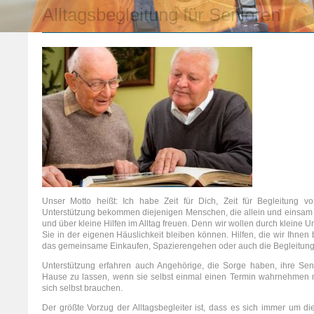
Alltagsbegleitung für Senioren
Unser Motto heißt: Ich habe Zeit für Dich, Zeit für Begleitung v
Unterstützung bekommen diejenigen Menschen, die allein und einsam 
und über kleine Hilfen im Alltag freuen. Denn wir wollen durch kleine U
Sie in der eigenen Häuslichkeit bleiben können. Hilfen, die wir Ihnen
das gemeinsame Einkaufen, Spazierengehen oder auch die Begleitung
Unterstützung erfahren auch Angehörige, die Sorge haben, ihre Sen
Hause zu lassen, wenn sie selbst einmal einen Termin wahrnehmen m
sich selbst brauchen.
Der größte Vorzug der Alltagsbegleiter ist, dass es sich immer um di